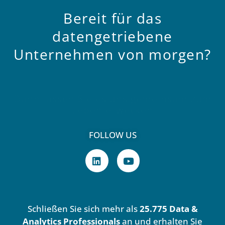
Bereit
für
das
datengetriebene
Unternehmen
von
morgen?
Dann lassen Sie es uns gemeinsam zum
Leben erwecken
FOLLOW US
L
Y
i
o
n
u
k
t
e
u
d
b
Schließen Sie sich mehr als
25.775 Data &
i
e
n
Analytics Professionals
an und erhalten Sie