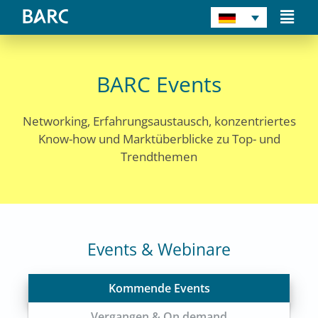
Zum
Main
Inhalt
Men
springen
BARC Events
Networking, Erfahrungsaustausch, konzentriertes
Know-how und Marktüberblicke zu Top- und
Trendthemen
Events & Webinare
Kommende Events
Vergangen & On demand