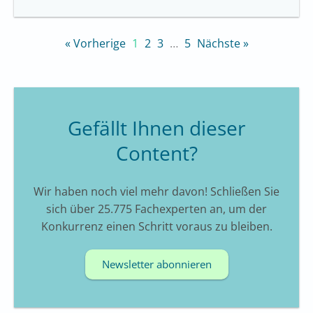
« Vorherige
1
2
3
…
5
Nächste »
Gefällt Ihnen dieser
Content?
Wir haben noch viel mehr davon! Schließen Sie
sich über 25.775 Fachexperten an, um der
Konkurrenz einen Schritt voraus zu bleiben.
Newsletter abonnieren