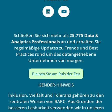
L
Y
i
o
n
u
k
t
e
u
d
b
Schließen Sie sich mehr als
25.775 Data &
i
e
n
Analytics Professionals
an und erhalten Sie
regelmäßige Updates zu Trends und Best
Practices rund um das datengetriebene
Unternehmen von morgen.
Bleiben Sie am Puls der Zeit
GENDER-HINWEIS
Inklusion, Vielfalt und Toleranz gehören zu den
zentralen Werten von BARC. Aus Gründen der
besseren Lesbarkeit verwenden wir in unseren