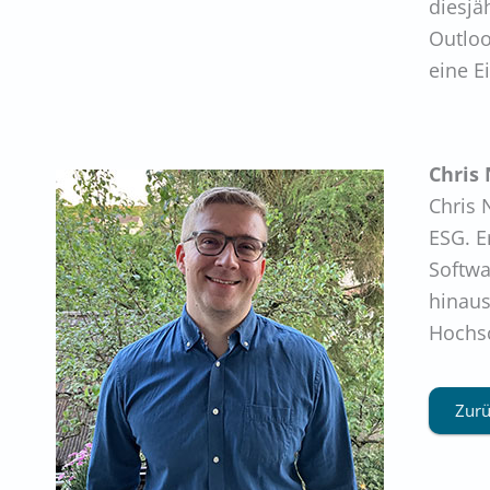
diesjä
Outloo
eine E
Chris
Chris 
ESG. E
Softwa
hinaus
Hochsc
Zurü