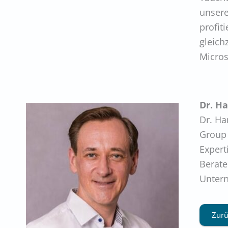
unsere
profit
gleich
Micros
Dr. H
Dr. Ha
Group 
Expert
Berate
Untern
Zurü