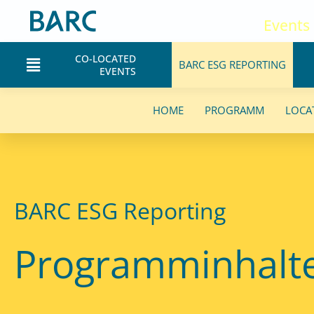
Zum
Events
Inhalt
springen
CO-LOCATED
Main
BARC ESG REPORTING
EVENTS
Menu
HOME
PROGRAMM
LOCA
BARC ESG Reporting
Programminhalt