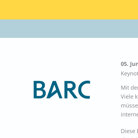
05. Ju
Keyno
Mit de
Viele 
müssen
intern
Diese 