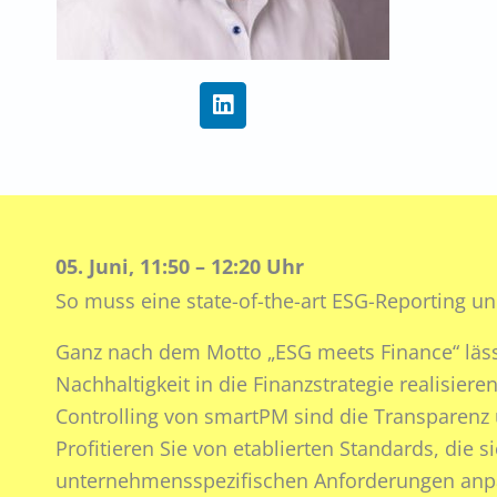
L
i
n
k
e
d
i
n
05. Juni, 11:50 – 12:20 Uhr
So muss eine state-of-the-art ESG-Reporting u
Ganz nach dem Motto „ESG meets Finance“ lässt
Nachhaltigkeit in die Finanzstrategie realisie
Controlling von smartPM sind die Transparenz u
Profitieren Sie von etablierten Standards, die s
unternehmensspezifischen Anforderungen anpa