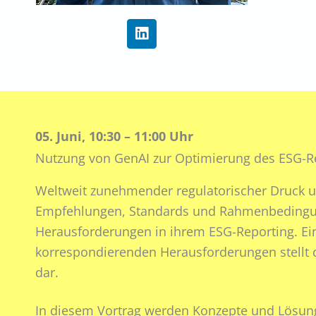
L
i
n
k
e
d
i
n
05. Juni, 10:30 – 11:00 Uhr
Nutzung von GenAI zur Optimierung des ESG-R
Weltweit zunehmender regulatorischer Druck u
Empfehlungen, Standards und Rahmenbedingu
Herausforderungen in ihrem ESG-Reporting. Ei
korrespondierenden Herausforderungen stellt 
dar.
In diesem Vortrag werden Konzepte und Lösun