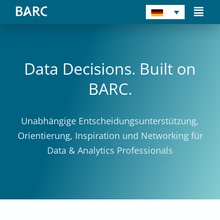
Zum
Main
Inhalt
Men
springen
Data Decisions. Built on
BARC.
Unabhängige Entscheidungsunterstützung,
Orientierung, Inspiration und Networking für
Data & Analytics Professionals