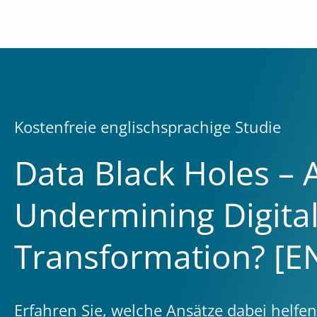
Zum
Inhalt
springen
Kostenfreie englischsprachige Studie
Data Black Holes – A
Undermining Digita
Transformation? [E
Erfahren Sie, welche Ansätze dabei helf