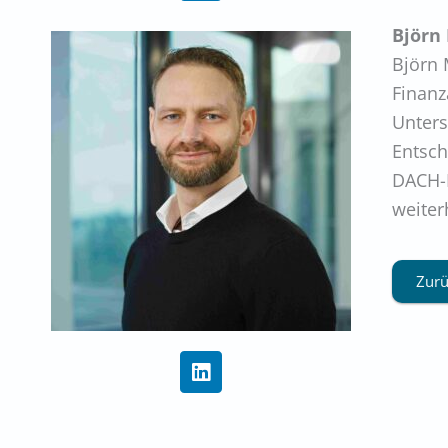
n
k
Björn
e
Björn 
d
i
Finanz
n
Unters
Entsch
DACH-R
weiter
Zurü
L
i
n
k
e