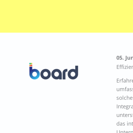
05. Ju
Effizi
Erfahr
umfass
solche
Integr
unters
das in
Unter