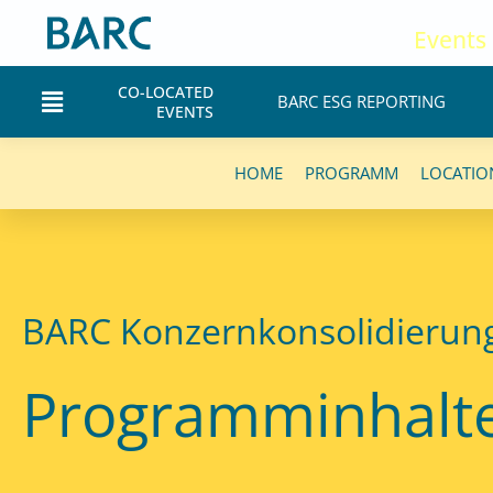
Zum
Events
Inhalt
springen
CO-LOCATED
Main
BARC ESG REPORTING
EVENTS
Menu
HOME
PROGRAMM
LOCATIO
BARC Konzernkonsolidierun
Programminhalt