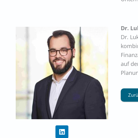
Dr. L
Dr. Lu
kombin
Finanz
auf de
Planu
Zurü
L
i