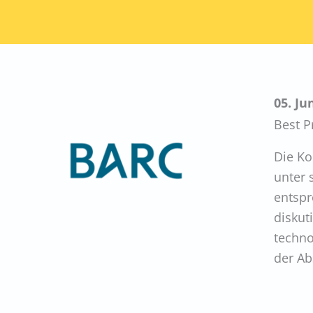
05. Ju
Best P
Die Ko
unter 
entspr
diskut
techno
der Ab