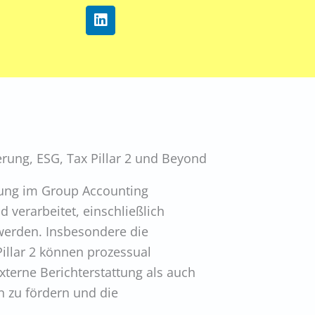
L
i
n
k
e
d
i
n
erung, ESG, Tax Pillar 2 und Beyond
ösung im Group Accounting
erarbeitet, einschließlich
t werden. Insbesondere die
illar 2 können prozessual
xterne Berichterstattung als auch
n zu fördern und die