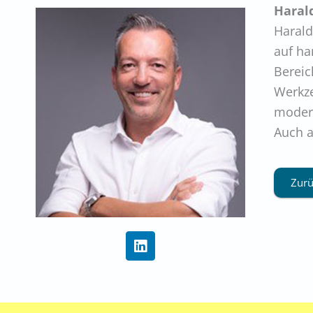
Haral
Harald
auf ha
Bereic
Werkze
modern
Auch a
Zurü
L
i
n
k
e
d