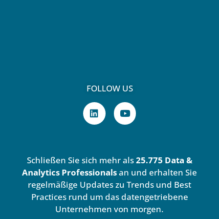
FOLLOW US
L
Y
i
o
n
u
k
t
e
u
d
b
Schließen Sie sich mehr als
25.775 Data &
i
e
n
Analytics Professionals
an und erhalten Sie
regelmäßige Updates zu Trends und Best
Practices rund um das datengetriebene
Unternehmen von morgen.