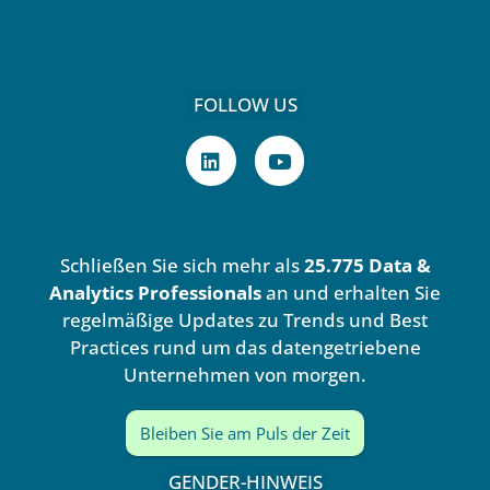
FOLLOW US
L
Y
i
o
n
u
k
t
e
u
d
b
Schließen Sie sich mehr als
25.775 Data &
i
e
n
Analytics Professionals
an und erhalten Sie
regelmäßige Updates zu Trends und Best
Practices rund um das datengetriebene
Unternehmen von morgen.
Bleiben Sie am Puls der Zeit
GENDER-HINWEIS