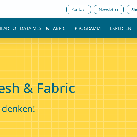
Kontakt
Newsletter
Sh
HEART OF DATA MESH & FABRIC
PROGRAMM
EXPERTEN
esh & Fabric
u denken!