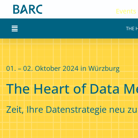
Zum
Events
Inhalt
springen
Main
THE 
Menu
01. – 02. Oktober 2024 in Würzburg
The Heart of Data M
Zeit, Ihre Datenstrategie neu z