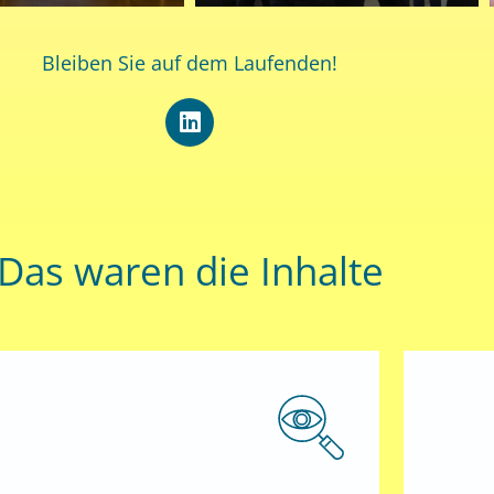
Bleiben Sie auf dem Laufenden!
L
i
n
k
e
d
i
Das waren die Inhalte
n