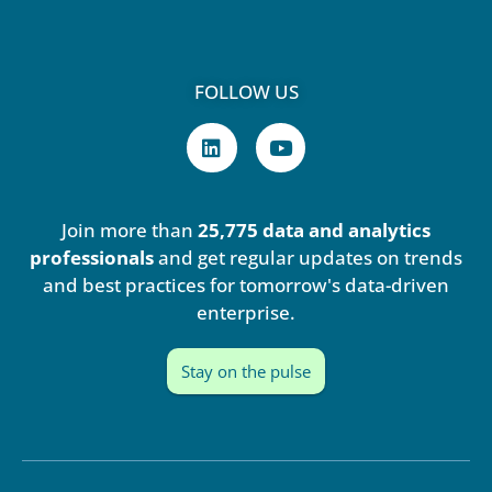
FOLLOW US
L
Y
i
o
n
u
k
t
e
u
Join more than
25,775 data and analytics
d
b
i
e
professionals
and get regular updates on trends
n
and best practices for tomorrow's data-driven
enterprise.
Stay on the pulse