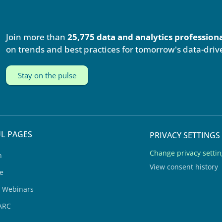
Join more than
25,775 data and analytics profession
on trends and best practices for tomorrow's data-driv
Stay on the pulse
L PAGES
PRIVACY SETTINGS
Change privacy setti
h
View consent history
e
& Webinars
ARC