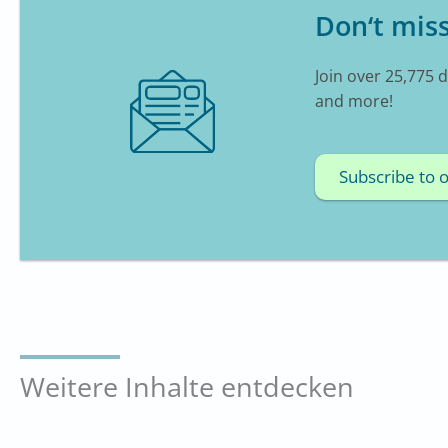
Don‘t miss
Join over 25,775 
and more!
Subscribe to 
Weitere Inhalte entdecken