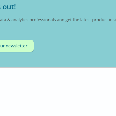
 out!
data & analytics professionals and get the latest product ins
our newsletter