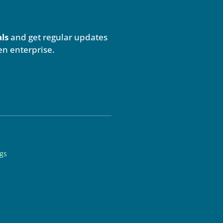
als
and get regular updates
en enterprise.
ngs