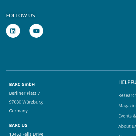
FOLLOW US
L
Y
i
o
n
u
k
t
e
u
d
b
i
e
n
HELPFU
BARC GmbH
Berliner Platz 7
Researc
97080 Würzburg
Magazin
Germany
Events 
BARC US
About B
13463 Falls Drive