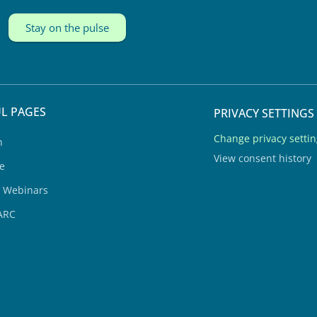
Stay on the pulse
L PAGES
PRIVACY SETTINGS
Change privacy setti
h
View consent history
e
& Webinars
ARC