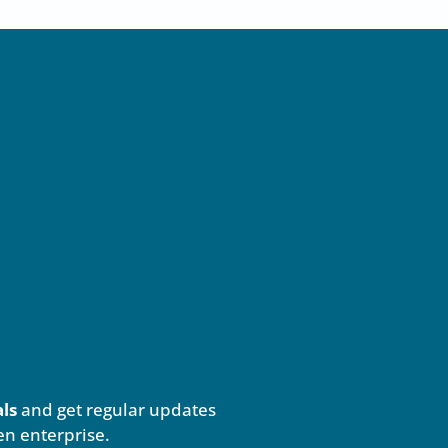
als
and get regular updates
en enterprise.