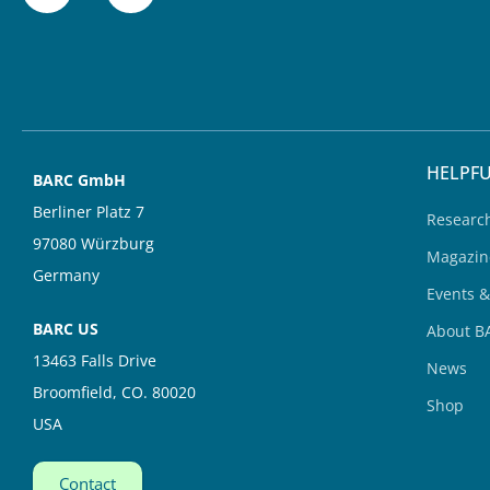
n
u
k
t
e
u
d
b
i
e
n
HELPFU
BARC GmbH
Berliner Platz 7
Researc
97080 Würzburg
Magazin
Germany
Events 
BARC US
About B
13463 Falls Drive
News
Broomfield, CO. 80020
Shop
USA
Contact