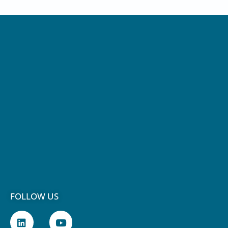
FOLLOW US
L
Y
i
o