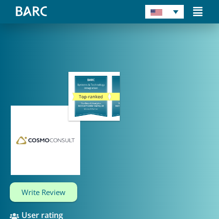
Skip
Main
to
Men
content
Write Review
User rating