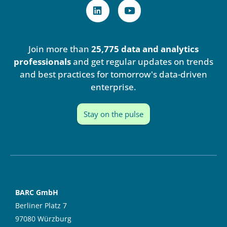
L
Y
i
o
n
u
k
t
e
u
Join more than
25,775 data and analytics
d
b
i
e
professionals
and get regular updates on trends
n
and best practices for tomorrow's data-driven
enterprise.
Stay on the pulse
BARC GmbH
Berliner Platz 7
97080 Würzburg