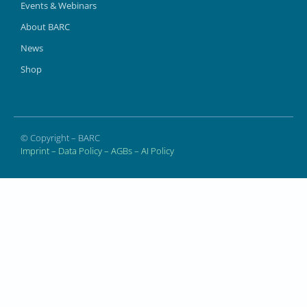
Events & Webinars
About BARC
News
Shop
© Copyright – BARC
Imprint
–
Data Policy
–
AGBs
–
AI Policy