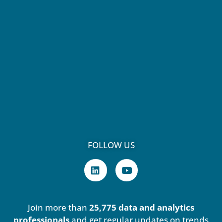
FOLLOW US
L
Y
i
o
n
u
k
t
e
u
Join more than
25,775 data and analytics
d
b
i
e
professionals
and get regular updates on trends