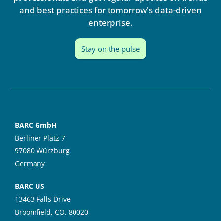
n
and best practices for tomorrow's data-driven
enterprise.
Stay on the pulse
BARC GmbH
Berliner Platz 7
97080 Würzburg
Germany
BARC US
13463 Falls Drive
Broomfield, CO. 80020