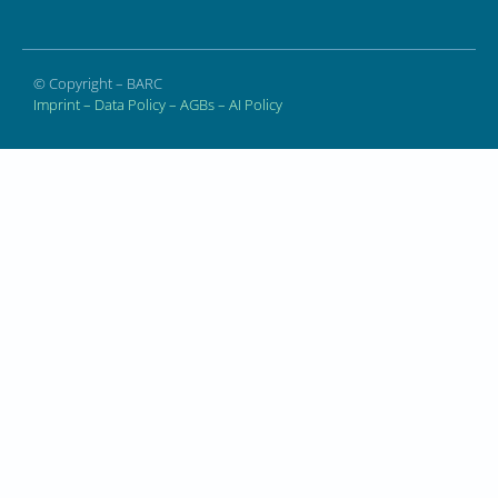
© Copyright – BARC
Imprint
–
Data Policy
–
AGBs
–
AI Policy