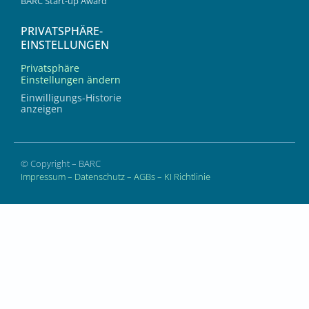
BARC Start-up Award
PRIVATSPHÄRE-
EINSTELLUNGEN
Privatsphäre
Einstellungen ändern
Einwilligungs-Historie
anzeigen
© Copyright – BARC
Impressum
–
Datenschutz
–
AGBs
–
KI Richtlinie