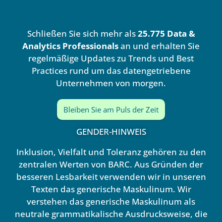
k
t
e
u
d
b
Schließen Sie sich mehr als
25.775 Data &
i
e
n
Analytics Professionals
an und erhalten Sie
regelmäßige Updates zu Trends und Best
Practices rund um das datengetriebene
Unternehmen von morgen.
Bleiben Sie am Puls der Zeit
GENDER-HINWEIS
Inklusion, Vielfalt und Toleranz gehören zu den
zentralen Werten von BARC. Aus Gründen der
besseren Lesbarkeit verwenden wir in unseren
Texten das generische Maskulinum. Wir
verstehen das generische Maskulinum als
neutrale grammatikalische Ausdrucksweise, die