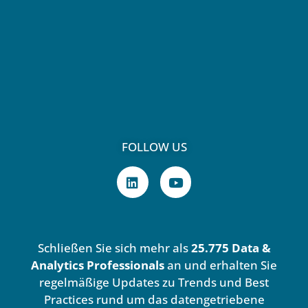
FOLLOW US
L
Y
i
o
n
u
k
t
e
u
d
b
Schließen Sie sich mehr als
25.775 Data &
i
e
n
Analytics Professionals
an und erhalten Sie
regelmäßige Updates zu Trends und Best
Practices rund um das datengetriebene