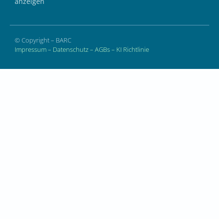
anzeigen
© Copyright – BARC
Impressum
–
Datenschutz
–
AGBs
–
KI Richtlinie