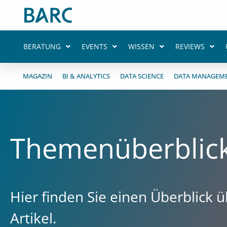
Zum
Inhalt
springen
BERATUNG
EVENTS
WISSEN
REVIEWS
MAGAZIN
BI & ANALYTICS
DATA SCIENCE
DATA MANAGEM
Themenüberblic
Hier finden Sie einen Überblick
Artikel.