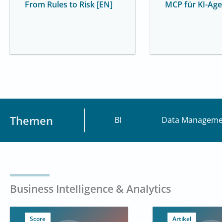
From Rules to Risk [EN]
MCP für KI-Ag
Themen
BI
Data Manageme
Business Intelligence & Analytics
Score
Artikel