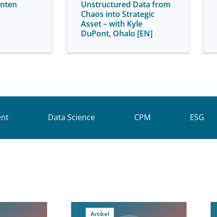
enten
Unstructured Data from
Chaos into Strategic
Asset – with Kyle
DuPont, Ohalo [EN]
nt
Data Science
CPM
ESG
Artikel