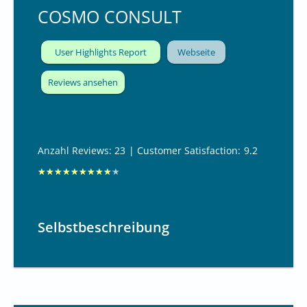
COSMO CONSULT
User Highlights Report
Webseite
Reviews ansehen
Anzahl Reviews: 23
| Customer Satisfaction:
9.2
B
★
★
★
★
★
★
★
★
★
★
e
w
Selbstbeschreibung
e
r
t
e
t