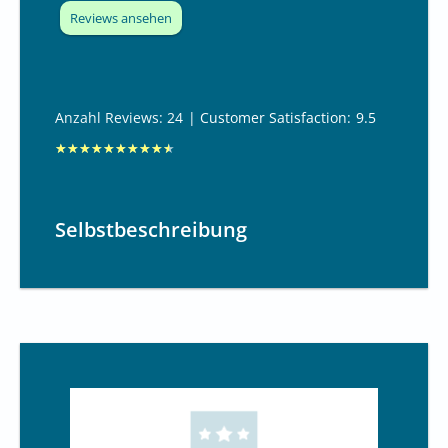
Reviews ansehen
Anzahl Reviews: 24
| Customer Satisfaction:
9.5
B
★
★
★
★
★
★
★
★
★
★
e
w
Selbstbeschreibung
e
r
t
e
t
m
i
t
9