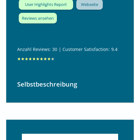
1
User Highlights Report
Webseite
0
Reviews ansehen
Anzahl Reviews: 30
| Customer Satisfaction:
9.4
B
★
★
★
★
★
★
★
★
★
★
e
w
Selbstbeschreibung
e
r
t
e
t
m
i
t