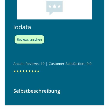
9
.
4
iodata
v
o
n
Reviews ansehen
1
0
Anzahl Reviews: 19
| Customer Satisfaction:
9.0
B
★
★
★
★
★
★
★
★
★
e
w
Selbstbeschreibung
e
r
t
e