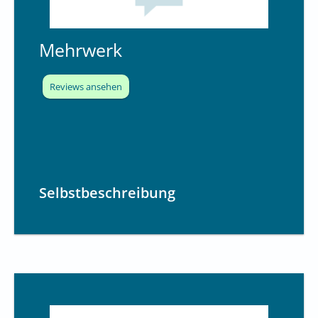
.
5
Mehrwerk
v
o
n
Reviews ansehen
1
0
Selbstbeschreibung