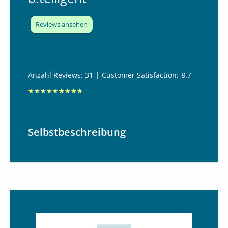
Reviews ansehen
Anzahl Reviews: 31
| Customer Satisfaction:
8.7
B
★
★
★
★
★
★
★
★
★
e
w
Selbstbeschreibung
e
r
t
e
t
m
i
t