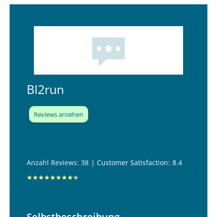
BI2run
Reviews ansehen
Anzahl Reviews: 38
| Customer Satisfaction:
8.4
B
★
★
★
★
★
★
★
★
★
e
w
Selbstbeschreibung
e