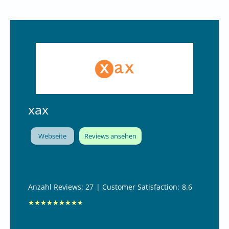
t
m
i
t
9
v
o
xax
n
1
0
Webseite
Reviews ansehen
Anzahl Reviews: 27
| Customer Satisfaction:
8.6
B
★
★
★
★
★
★
★
★
★
e
w