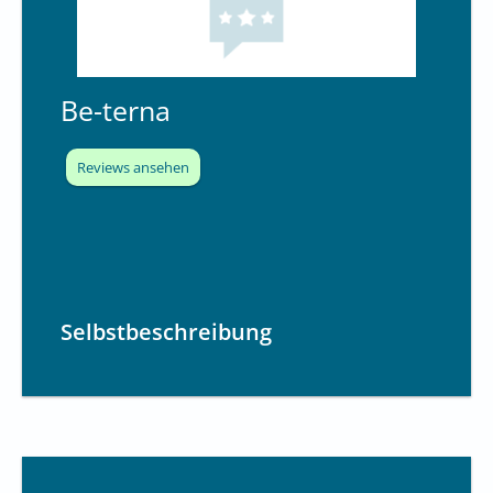
8
.
7
Be-terna
v
o
n
Reviews ansehen
1
0
Selbstbeschreibung