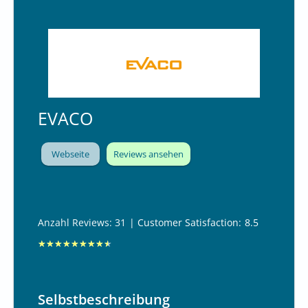
m
i
t
9
.
2
EVACO
v
o
n
Webseite
Reviews ansehen
1
0
Anzahl Reviews: 31
| Customer Satisfaction:
8.5
B
★
★
★
★
★
★
★
★
★
e
w
Selbstbeschreibung
e