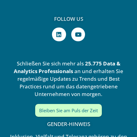
FOLLOW US
L
Y
i
o
n
u
k
t
e
u
d
b
Schließen Sie sich mehr als
25.775 Data &
i
e
n
Analytics Professionals
an und erhalten Sie
regelmäßige Updates zu Trends und Best
Practices rund um das datengetriebene
Unternehmen von morgen.
Bleiben Sie am Puls der Zeit
GENDER-HINWEIS
Inklusion, Vielfalt und Toleranz gehören zu den