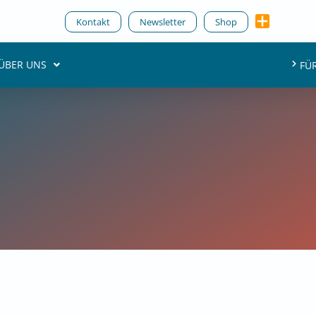
Kontakt
Newsletter
Shop
ÜBER UNS
FÜ
3. November 2025
Data & AI Culture Podcast
eränität – Insights aus dem
ch – mit Timm Grosser, BARC