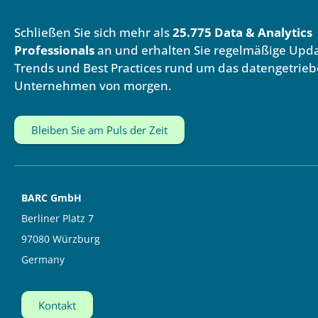
k
t
e
u
Schließen Sie sich mehr als
25.775 Data & Analytics
d
b
i
e
Professionals
an und erhalten Sie regelmäßige Upda
n
Trends und Best Practices rund um das datengetrie
Unternehmen von morgen.
Bleiben Sie am Puls der Zeit
BARC GmbH
Berliner Platz 7
97080 Würzburg
Germany
Kontakt