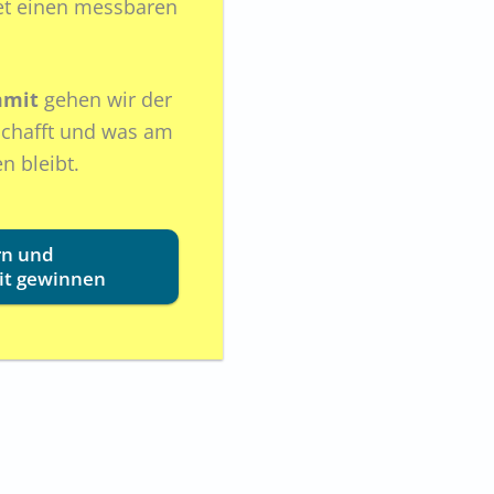
stet einen messbaren
mmit
gehen wir der
schafft und was am
n bleibt.
ern und
it gewinnen