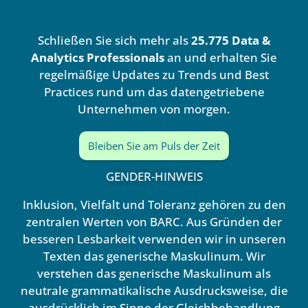
k
t
e
u
d
b
Schließen Sie sich mehr als
25.775 Data &
i
e
n
Analytics Professionals
an und erhalten Sie
regelmäßige Updates zu Trends und Best
Practices rund um das datengetriebene
Unternehmen von morgen.
Bleiben Sie am Puls der Zeit
GENDER-HINWEIS
Inklusion, Vielfalt und Toleranz gehören zu den
zentralen Werten von BARC. Aus Gründen der
besseren Lesbarkeit verwenden wir in unseren
Texten das generische Maskulinum. Wir
verstehen das generische Maskulinum als
neutrale grammatikalische Ausdrucksweise, die
ausdrücklich im Sinne der Gleichbehandlung