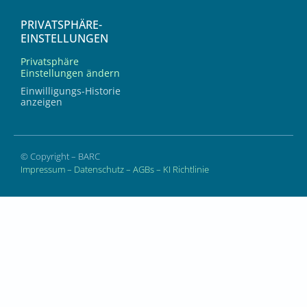
PRIVATSPHÄRE-
EINSTELLUNGEN
Privatsphäre
Einstellungen ändern
Einwilligungs-Historie
anzeigen
© Copyright – BARC
Impressum
–
Datenschutz
–
AGBs
–
KI Richtlinie