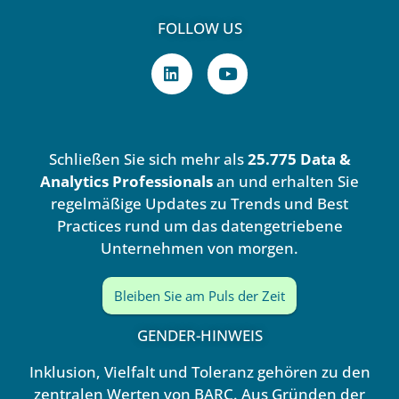
FOLLOW US
L
Y
i
o
n
u
k
t
e
u
d
b
Schließen Sie sich mehr als
25.775 Data &
i
e
n
Analytics Professionals
an und erhalten Sie
regelmäßige Updates zu Trends und Best
Practices rund um das datengetriebene
Unternehmen von morgen.
Bleiben Sie am Puls der Zeit
GENDER-HINWEIS
Inklusion, Vielfalt und Toleranz gehören zu den
zentralen Werten von BARC. Aus Gründen der