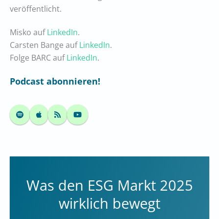
veröffentlicht.
Misko auf
LinkedIn
.
Carsten Bange auf
LinkedIn
.
Folge BARC auf
LinkedIn
.
Podcast abonnieren!
Was den ESG Markt 2025
wirklich bewegt