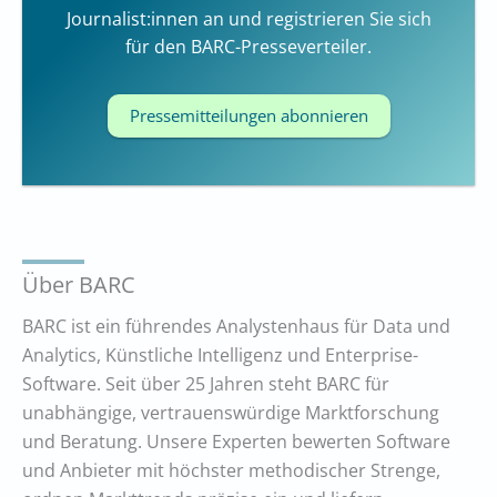
Journalist:innen an und registrieren Sie sich
für den BARC-Presseverteiler.
Pressemitteilungen abonnieren
Über BARC
BARC ist ein führendes Analystenhaus für Data und
Analytics, Künstliche Intelligenz und Enterprise-
Software. Seit über 25 Jahren steht BARC für
unabhängige, vertrauenswürdige Marktforschung
und Beratung. Unsere Experten bewerten Software
und Anbieter mit höchster methodischer Strenge,