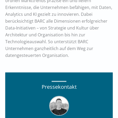
ordnen Markttrends präzise ein und liefern
Erkenntnisse, die Unternehmen befähigen, mit Daten,
Analytics und KI gezielt zu innovieren. Dabei
berücksichtigt BARC alle Dimensionen erfolgreicher
Data-Initiativen – von Strategie und Kultur über
Architektur und Organisation bis hin zur
Technologieauswahl. So unterstützt BARC
Unternehmen ganzheitlich auf dem Weg zur
datengesteuerten Organisation.
Pressekontakt