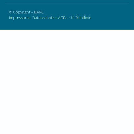
© Copyright – BARC
Impressum
–
Datenschutz
–
AGBs
–
KI Richtlinie