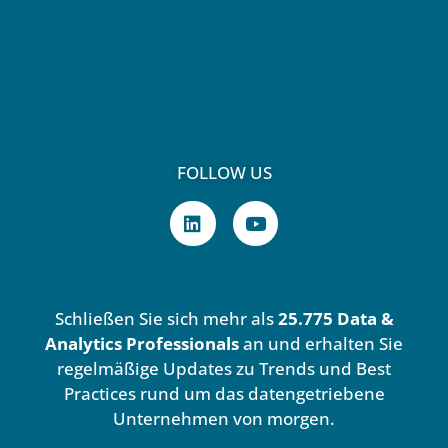
FOLLOW US
L
Y
i
o
n
u
k
t
e
u
d
b
Schließen Sie sich mehr als
25.775 Data &
i
e
n
Analytics Professionals
an und erhalten Sie
regelmäßige Updates zu Trends und Best
Practices rund um das datengetriebene
Unternehmen von morgen.