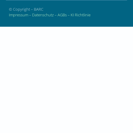
© Copyright – BARC
Impressum
–
Datenschutz
–
AGBs
–
KI Richtlinie