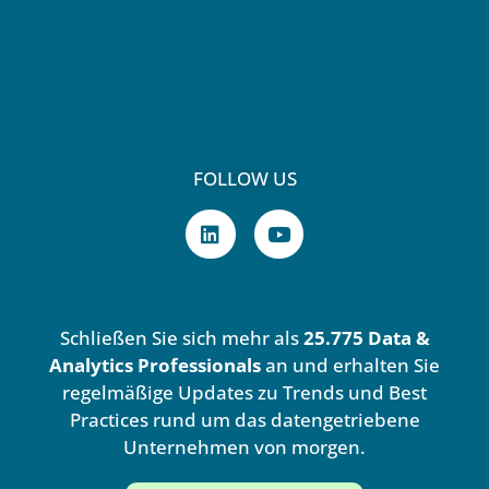
FOLLOW US
L
Y
i
o
n
u
k
t
e
u
d
b
Schließen Sie sich mehr als
25.775 Data &
i
e
n
Analytics Professionals
an und erhalten Sie
regelmäßige Updates zu Trends und Best
Practices rund um das datengetriebene
Unternehmen von morgen.