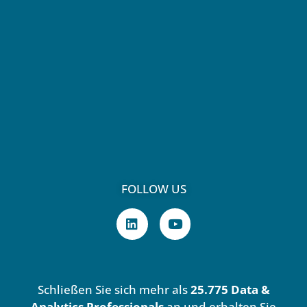
FOLLOW US
L
Y
i
o
n
u
k
t
e
u
d
b
Schließen Sie sich mehr als
25.775 Data &
i
e
n
Analytics Professionals
an und erhalten Sie