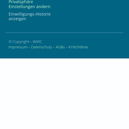
Privatsphäre
Einstellungen ändern
Einwilligungs-Historie
anzeigen
© Copyright – BARC
Impressum
–
Datenschutz
–
AGBs
–
KI Richtlinie