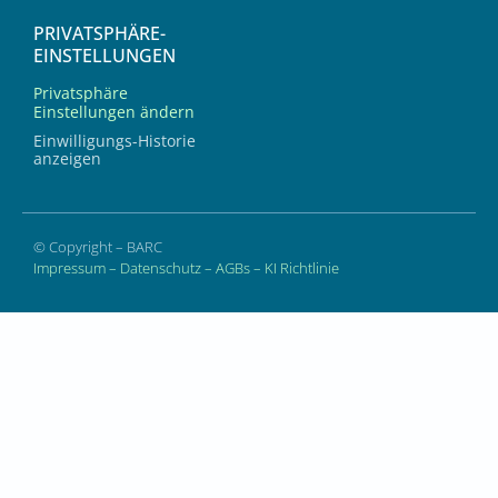
PRIVATSPHÄRE-
EINSTELLUNGEN
Privatsphäre
Einstellungen ändern
Einwilligungs-Historie
anzeigen
© Copyright – BARC
Impressum
–
Datenschutz
–
AGBs
–
KI Richtlinie