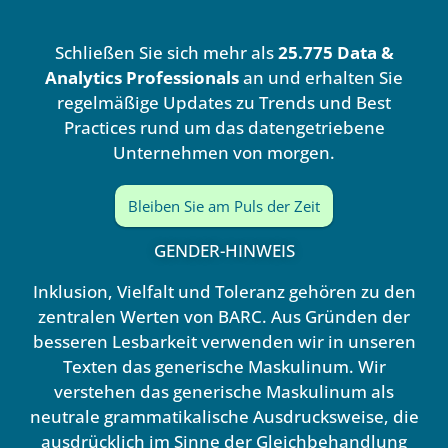
e
u
d
b
Schließen Sie sich mehr als
25.775 Data &
i
e
n
Analytics Professionals
an und erhalten Sie
regelmäßige Updates zu Trends und Best
Practices rund um das datengetriebene
Unternehmen von morgen.
Bleiben Sie am Puls der Zeit
GENDER-HINWEIS
Inklusion, Vielfalt und Toleranz gehören zu den
zentralen Werten von BARC. Aus Gründen der
besseren Lesbarkeit verwenden wir in unseren
Texten das generische Maskulinum. Wir
verstehen das generische Maskulinum als
neutrale grammatikalische Ausdrucksweise, die
ausdrücklich im Sinne der Gleichbehandlung