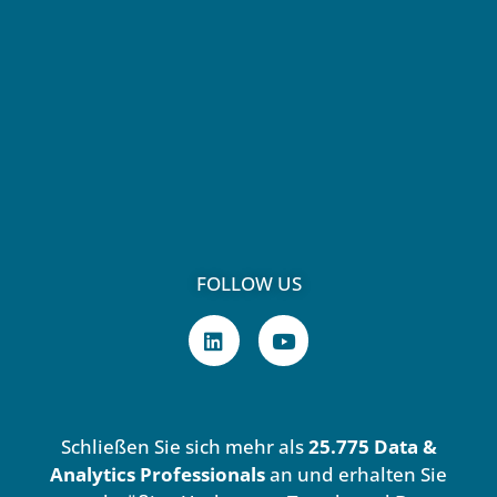
FOLLOW US
L
Y
i
o
n
u
k
t
e
u
d
b
Schließen Sie sich mehr als
25.775 Data &
i
e
n
Analytics Professionals
an und erhalten Sie