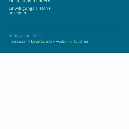
Einstellungen ändern
Einwilligungs-Historie
anzeigen
© Copyright – BARC
Impressum
–
Datenschutz
–
AGBs
–
KI Richtlinie