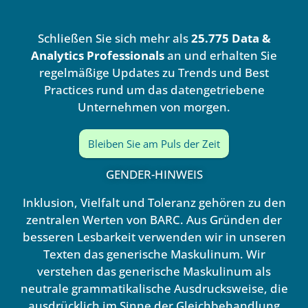
k
t
e
u
d
b
Schließen Sie sich mehr als
25.775 Data &
i
e
n
Analytics Professionals
an und erhalten Sie
regelmäßige Updates zu Trends und Best
Practices rund um das datengetriebene
Unternehmen von morgen.
Bleiben Sie am Puls der Zeit
GENDER-HINWEIS
Inklusion, Vielfalt und Toleranz gehören zu den
zentralen Werten von BARC. Aus Gründen der
besseren Lesbarkeit verwenden wir in unseren
Texten das generische Maskulinum. Wir
verstehen das generische Maskulinum als
neutrale grammatikalische Ausdrucksweise, die
ausdrücklich im Sinne der Gleichbehandlung