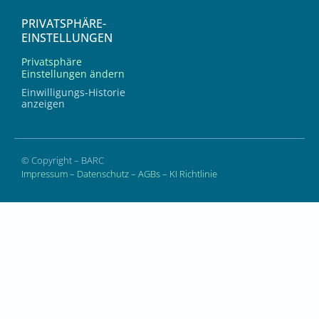
PRIVATSPHÄRE-
EINSTELLUNGEN
Privatsphäre
Einstellungen ändern
Einwilligungs-Historie
anzeigen
© Copyright – BARC
Impressum
–
Datenschutz
–
AGBs
–
KI Richtlinie