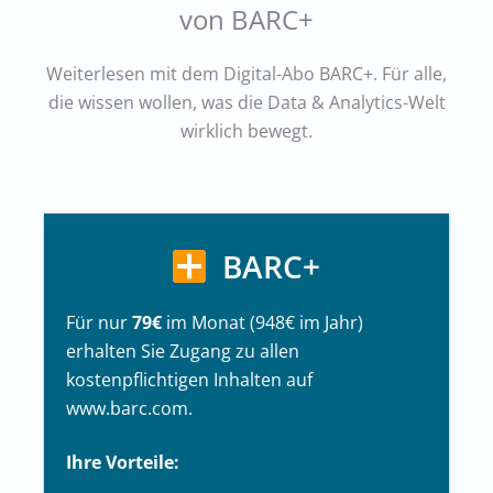
von BARC+
Weiterlesen mit dem Digital-Abo BARC+. Für alle,
die wissen wollen, was die Data & Analytics-Welt
wirklich bewegt.
BARC+
Für nur
79€
im Monat (948€ im Jahr)
erhalten Sie Zugang zu allen
kostenpflichtigen Inhalten auf
www.barc.com.
Ihre Vorteile: