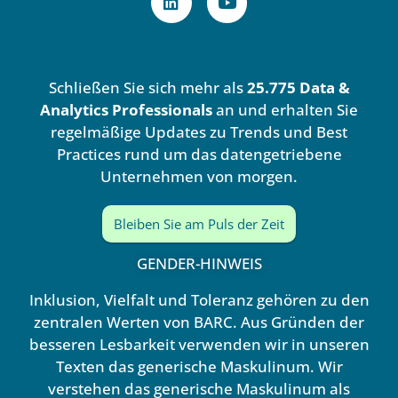
i
o
n
u
k
t
e
u
d
b
Schließen Sie sich mehr als
25.775 Data &
i
e
n
Analytics Professionals
an und erhalten Sie
regelmäßige Updates zu Trends und Best
Practices rund um das datengetriebene
Unternehmen von morgen.
Bleiben Sie am Puls der Zeit
GENDER-HINWEIS
Inklusion, Vielfalt und Toleranz gehören zu den
zentralen Werten von BARC. Aus Gründen der
besseren Lesbarkeit verwenden wir in unseren
Texten das generische Maskulinum. Wir
verstehen das generische Maskulinum als