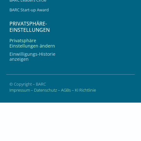
BARC Leaders Circle
BARC Start-up Award
PRIVATSPHÄRE-
EINSTELLUNGEN
Privatsphäre
Einstellungen ändern
Einwilligungs-Historie
anzeigen
© Copyright – BARC
Impressum
–
Datenschutz
–
AGBs
–
KI Richtlinie