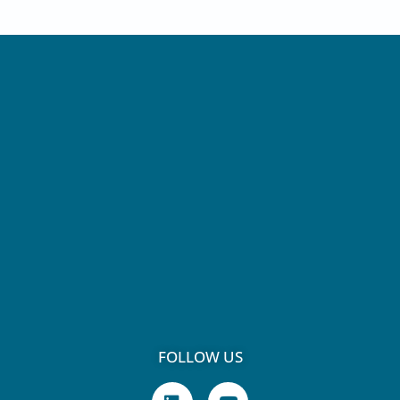
FOLLOW US
L
Y