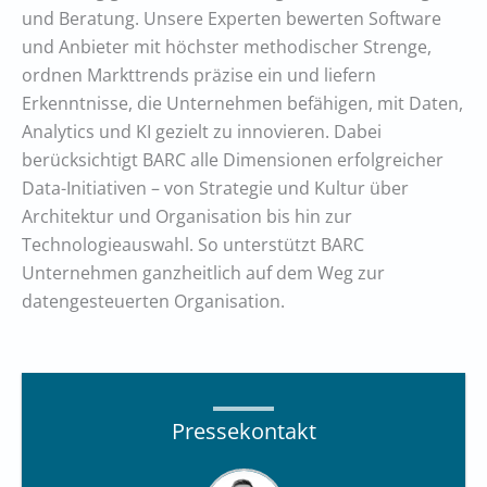
und Beratung. Unsere Experten bewerten Software
und Anbieter mit höchster methodischer Strenge,
ordnen Markttrends präzise ein und liefern
Erkenntnisse, die Unternehmen befähigen, mit Daten,
Analytics und KI gezielt zu innovieren. Dabei
berücksichtigt BARC alle Dimensionen erfolgreicher
Data-Initiativen – von Strategie und Kultur über
Architektur und Organisation bis hin zur
Technologieauswahl. So unterstützt BARC
Unternehmen ganzheitlich auf dem Weg zur
datengesteuerten Organisation.
Pressekontakt