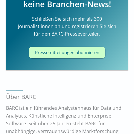
keine Branchen-News!
Schließen Sie sich mehr als 300
Journalist:innen an und registrieren Sie sich
für den BARC-Presseverteiler.
Pressemitteilungen abonnieren
Über BARC
BARC ist ein führendes Analystenhaus für Data und
Analytics, Künstliche Intelligenz und Enterprise-
Software. Seit über 25 Jahren steht BARC für
unabhängige, vertrauenswürdige Marktforschung