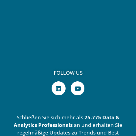
FOLLOW US
L
Y
i
o
n
u
k
t
e
u
d
b
Schließen Sie sich mehr als
25.775 Data &
i
e
n
Analytics Professionals
an und erhalten Sie
regelmäßige Updates zu Trends und Best