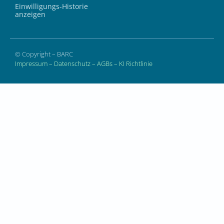
Einwilligungs-Historie
anzeigen
© Copyright – BARC
Impressum
–
Datenschutz
–
AGBs
–
KI Richtlinie