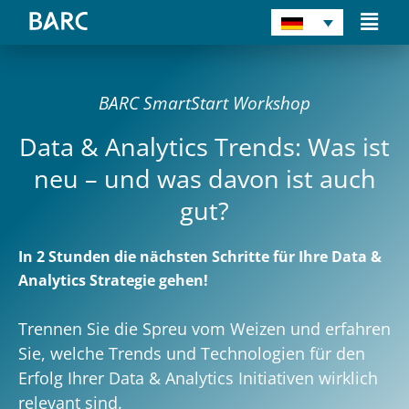
Zum
Main
Inhalt
Men
springen
BARC SmartStart Workshop
Data & Analytics Trends: Was ist
neu – und was davon ist auch
gut?
In 2 Stunden die nächsten Schritte für Ihre Data &
Analytics Strategie gehen!
Trennen Sie die Spreu vom Weizen und erfahren
Sie, welche Trends und Technologien für den
Erfolg Ihrer Data & Analytics Initiativen wirklich
relevant sind.