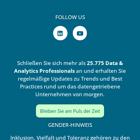
FOLLOW US
L
Y
i
o
n
u
k
t
e
u
d
b
Schließen Sie sich mehr als
25.775 Data &
i
e
n
Analytics Professionals
an und erhalten Sie
regelmäßige Updates zu Trends und Best
Practices rund um das datengetriebene
Unternehmen von morgen.
Bleiben Sie am Puls der Zeit
GENDER-HINWEIS
Inklusion, Vielfalt und Toleranz gehören zu den