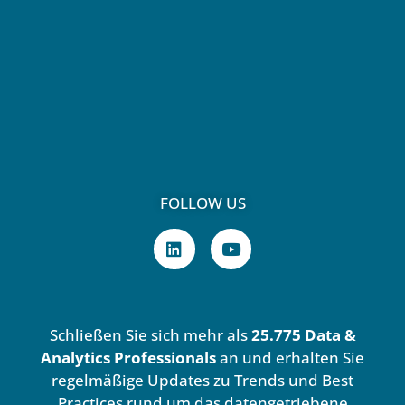
FOLLOW US
L
Y
i
o
n
u
k
t
e
u
d
b
Schließen Sie sich mehr als
25.775 Data &
i
e
n
Analytics Professionals
an und erhalten Sie
regelmäßige Updates zu Trends und Best
Practices rund um das datengetriebene