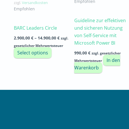
Empfohlen
zzgl.
Versandkosten
auf
Empfohlen
der
Produktseite
Guideline zur effektiven
gewählt
BARC Leaders Circle
und sicheren Nutzung
werden
von Self-Service mit
2.900,00
€
–
14.900,00
€
zzgl.
Microsoft Power BI
gesetzlicher Mehrwertsteuer
Select options
990,00
€
zzgl. gesetzlicher
In den
Mehrwertsteuer
Warenkorb