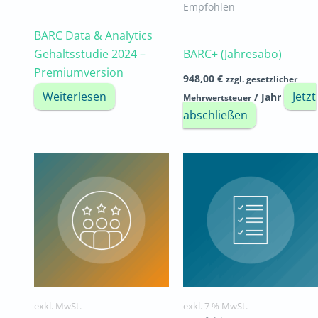
Empfohlen
BARC Data & Analytics
Gehaltsstudie 2024 –
BARC+ (Jahresabo)
Premiumversion
948,00
€
zzgl. gesetzlicher
Weiterlesen
Jetzt
/ Jahr
Mehrwertsteuer
abschließen
Dieses
Produkt
weist
mehrere
Varianten
auf.
Die
Optionen
exkl. MwSt.
exkl. 7 % MwSt.
können