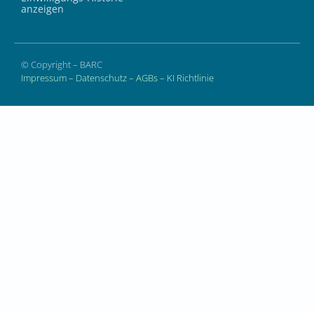
anzeigen
© Copyright – BARC
Impressum
–
Datenschutz
–
AGBs
–
KI Richtlinie