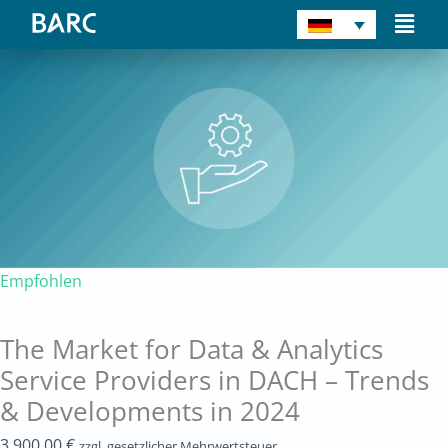
Zum
Main
Inhalt
Men
The
springen
Market
for
Data
&
Analytics
Service
Providers
in
Empfohlen
DACH
–
The Market for Data & Analytics
Trends
Service Providers in DACH – Trends
&
Developments
& Developments in 2024
in
3.900,00
€
zzgl. gesetzlicher Mehrwertsteuer