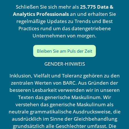
d
b
Schließen Sie sich mehr als
25.775 Data &
i
e
n
Analytics Professionals
an und erhalten Sie
regelmäßige Updates zu Trends und Best
Practices rund um das datengetriebene
Unternehmen von morgen.
Bleiben Sie am Puls der Zeit
GENDER-HINWEIS
Inklusion, Vielfalt und Toleranz gehören zu den
zentralen Werten von BARC. Aus Gründen der
besseren Lesbarkeit verwenden wir in unseren
Texten das generische Maskulinum. Wir
verstehen das generische Maskulinum als
neutrale grammatikalische Ausdrucksweise, die
ausdrücklich im Sinne der Gleichbehandlung
grundsätzlich alle Geschlechter umfasst. Die