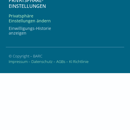
PRIVATSPHÄRE-
EINSTELLUNGEN
Privatsphäre
Einstellungen ändern
Einwilligungs-Historie
anzeigen
© Copyright – BARC
Impressum
–
Datenschutz
–
AGBs
–
KI Richtlinie