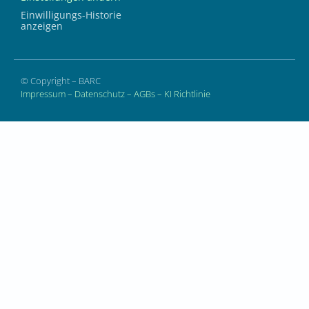
Einwilligungs-Historie
anzeigen
© Copyright – BARC
Impressum
–
Datenschutz
–
AGBs
–
KI Richtlinie