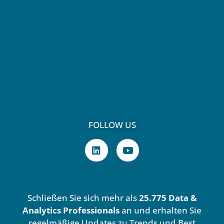
FOLLOW US
L
Y
i
o
n
u
k
t
e
u
d
b
Schließen Sie sich mehr als
25.775 Data &
i
e
n
Analytics Professionals
an und erhalten Sie
regelmäßige Updates zu Trends und Best