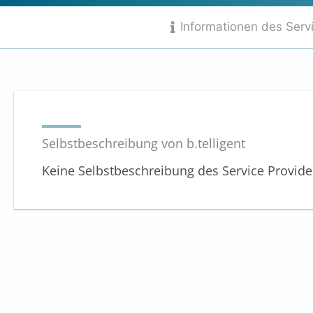
von
Informationen des Serv
10
Selbstbeschreibung von b.telligent
Keine Selbstbeschreibung des Service Provid