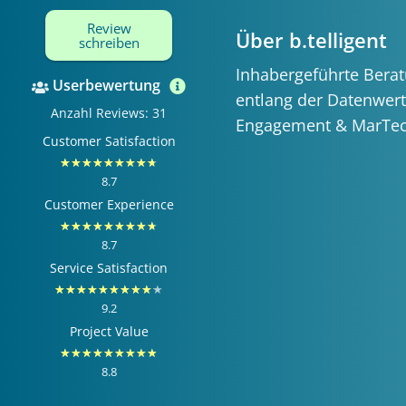
Review
Über b.telligent
schreiben
Inhabergeführte Bera
Userbewertung
entlang der Datenwert
Anzahl Reviews: 31
Engagement & MarTe
Customer Satisfaction
Bewertet
★
★
★
★
★
★
★
★
★
8.7
mit
Customer Experience
8.7
Bewertet
★
★
★
★
★
★
★
★
★
von
8.7
mit
Service Satisfaction
10
8.7
Bewertet
★
★
★
★
★
★
★
★
★
★
von
9.2
mit
Project Value
10
9.2
Bewertet
★
★
★
★
★
★
★
★
★
von
8.8
mit
10
8.8