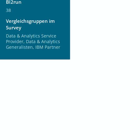
BI2run
38
Vergleichsgruppen im
Survey
Data & Analytics Service
Provider, Data & Analytics
Generalisten, IBM Partner