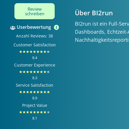
Review
Über BI2run
schreiben
BI2run ist ein Full-Se
Userbewertung
Dashboards, Echtzeit
Anzahl Reviews: 38
Nachhaltigkeitsrepor
Customer Satisfaction
Bewertet
★
★
★
★
★
★
★
★
★
8.4
mit
Customer Experience
8.4
Bewertet
★
★
★
★
★
★
★
★
★
von
8.3
mit
Service Satisfaction
10
8.3
Bewertet
★
★
★
★
★
★
★
★
★
von
8.9
mit
Project Value
10
8.9
Bewertet
★
★
★
★
★
★
★
★
★
von
8.1
mit
10
8.1