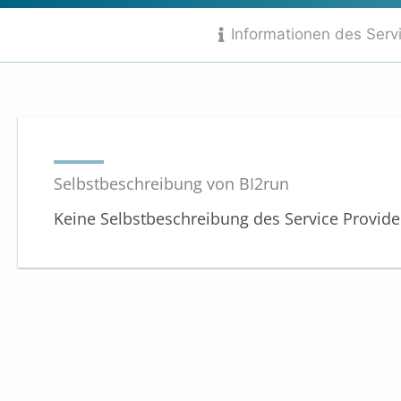
von
Informationen des Serv
10
Selbstbeschreibung von BI2run
Keine Selbstbeschreibung des Service Provid