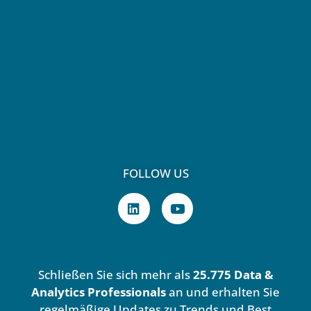
FOLLOW US
L
Y
i
o
n
u
k
t
e
u
d
b
Schließen Sie sich mehr als
25.775 Data &
i
e
n
Analytics Professionals
an und erhalten Sie
regelmäßige Updates zu Trends und Best