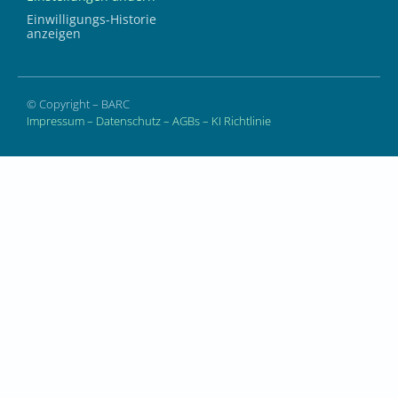
Einwilligungs-Historie
anzeigen
© Copyright – BARC
Impressum
–
Datenschutz
–
AGBs
–
KI Richtlinie