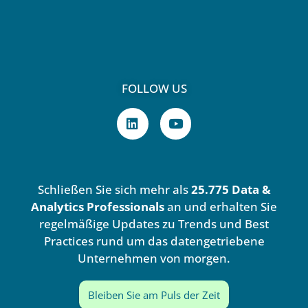
FOLLOW US
L
Y
i
o
n
u
k
t
e
u
d
b
Schließen Sie sich mehr als
25.775 Data &
i
e
n
Analytics Professionals
an und erhalten Sie
regelmäßige Updates zu Trends und Best
Practices rund um das datengetriebene
Unternehmen von morgen.
Bleiben Sie am Puls der Zeit