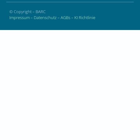
© Copyright – BARC
Impressum
–
Datenschutz
–
AGBs
–
KI Richtlinie