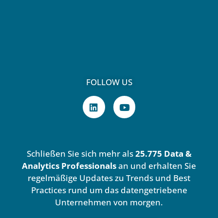
FOLLOW US
L
Y
i
o
n
u
k
t
e
u
d
b
Schließen Sie sich mehr als
25.775 Data &
i
e
n
Analytics Professionals
an und erhalten Sie
regelmäßige Updates zu Trends und Best
Practices rund um das datengetriebene
Unternehmen von morgen.