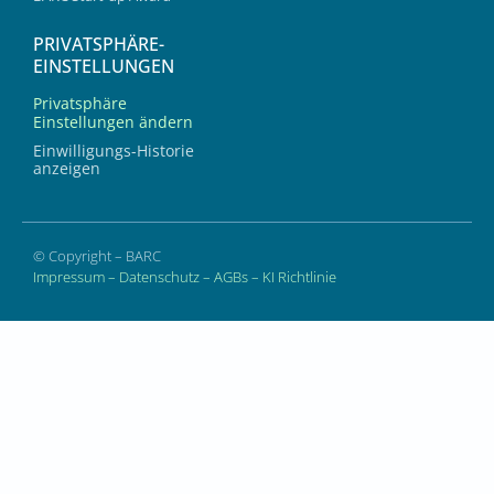
PRIVATSPHÄRE-
EINSTELLUNGEN
Privatsphäre
Einstellungen ändern
Einwilligungs-Historie
anzeigen
© Copyright – BARC
Impressum
–
Datenschutz
–
AGBs
–
KI Richtlinie