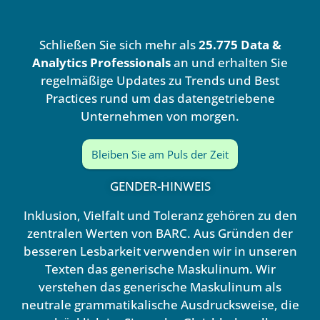
k
t
e
u
d
b
Schließen Sie sich mehr als
25.775 Data &
i
e
n
Analytics Professionals
an und erhalten Sie
regelmäßige Updates zu Trends und Best
Practices rund um das datengetriebene
Unternehmen von morgen.
Bleiben Sie am Puls der Zeit
GENDER-HINWEIS
Inklusion, Vielfalt und Toleranz gehören zu den
zentralen Werten von BARC. Aus Gründen der
besseren Lesbarkeit verwenden wir in unseren
Texten das generische Maskulinum. Wir
verstehen das generische Maskulinum als
neutrale grammatikalische Ausdrucksweise, die