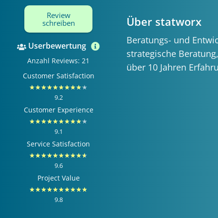
Review
Über statworx
schreiben
Beratungs- und Entwic
Userbewertung
strategische Beratun
Anzahl Reviews: 21
über 10 Jahren Erfahr
Customer Satisfaction
Bewertet
★
★
★
★
★
★
★
★
★
★
9.2
mit
Customer Experience
9.2
Bewertet
★
★
★
★
★
★
★
★
★
★
von
9.1
mit
Service Satisfaction
10
9.1
Bewertet
★
★
★
★
★
★
★
★
★
★
von
9.6
mit
Project Value
10
9.6
Bewertet
★
★
★
★
★
★
★
★
★
★
von
9.8
mit
10
9.8