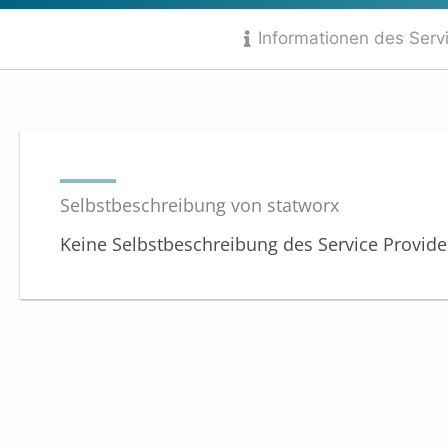
von
Informationen des Serv
10
Selbstbeschreibung von statworx
Keine Selbstbeschreibung des Service Provid