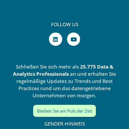
FOLLOW US
L
Y
i
o
n
u
k
t
e
u
d
b
Schließen Sie sich mehr als
25.775 Data &
i
e
n
Analytics Professionals
an und erhalten Sie
regelmäßige Updates zu Trends und Best
Practices rund um das datengetriebene
Unternehmen von morgen.
Bleiben Sie am Puls der Zeit
GENDER-HINWEIS