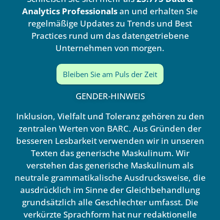
i
e
n
Analytics Professionals
an und erhalten Sie
regelmäßige Updates zu Trends und Best
Practices rund um das datengetriebene
Unternehmen von morgen.
Bleiben Sie am Puls der Zeit
GENDER-HINWEIS
Inklusion, Vielfalt und Toleranz gehören zu den
zentralen Werten von BARC. Aus Gründen der
besseren Lesbarkeit verwenden wir in unseren
Texten das generische Maskulinum. Wir
verstehen das generische Maskulinum als
neutrale grammatikalische Ausdrucksweise, die
ausdrücklich im Sinne der Gleichbehandlung
grundsätzlich alle Geschlechter umfasst. Die
verkürzte Sprachform hat nur redaktionelle