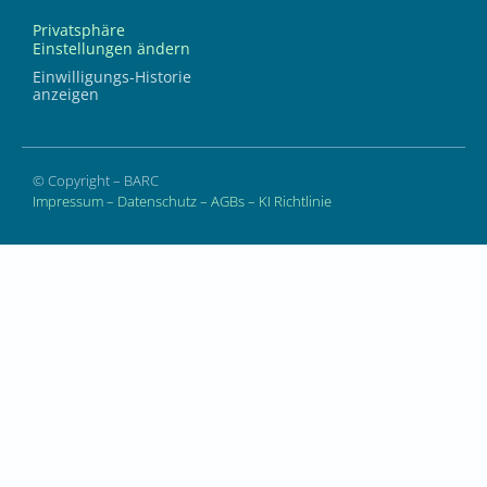
Privatsphäre
Einstellungen ändern
Einwilligungs-Historie
anzeigen
© Copyright – BARC
Impressum
–
Datenschutz
–
AGBs
–
KI Richtlinie