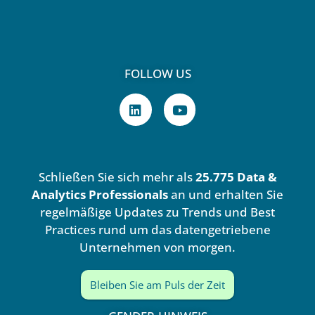
FOLLOW US
L
Y
i
o
n
u
k
t
e
u
d
b
Schließen Sie sich mehr als
25.775 Data &
i
e
n
Analytics Professionals
an und erhalten Sie
regelmäßige Updates zu Trends und Best
Practices rund um das datengetriebene
Unternehmen von morgen.
Bleiben Sie am Puls der Zeit