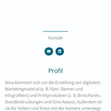
Kontakt
E
L
n
i
v
n
e
k
l
e
o
d
p
i
Profil
e
n
Nina kümmert sich um die Erstellung von digitalem
Marketingmaterial (z. B. Flyer, Banner und
Infografiken) und Printprodukten (z. B. Broschüren,
Standbedruckungen und Give-Aways). Außerdem ist
sie für Videos und Fotos mit der Kamera unterwegs