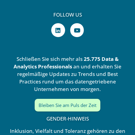
FOLLOW US
L
Y
i
o
n
u
k
t
e
u
d
b
Schließen Sie sich mehr als
25.775 Data &
i
e
n
Analytics Professionals
an und erhalten Sie
regelmäßige Updates zu Trends und Best
Practices rund um das datengetriebene
Unternehmen von morgen.
Bleiben Sie am Puls der Zeit
GENDER-HINWEIS
Inklusion, Vielfalt und Toleranz gehören zu den