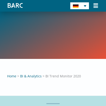
Zum
Main
Inhalt
Men
springen
BI Trend Monitor 2020
Dr. Carsten Bange
Home
>
BI & Analytics
>
BI Trend Monitor 2020