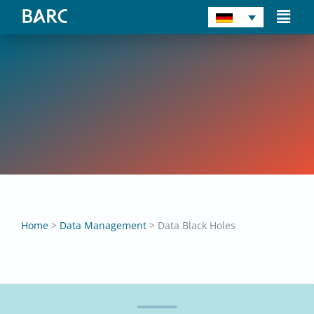
Zum
Main
Inhalt
Men
springen
Data Black Holes
Annika Baumhecker
Home
>
Data Management
>
Data Black Holes