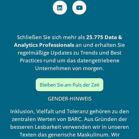
L
Y
i
o
n
u
k
t
e
u
d
b
Schließen Sie sich mehr als
25.775 Data &
i
e
n
Analytics Professionals
an und erhalten Sie
regelmäßige Updates zu Trends und Best
Practices rund um das datengetriebene
Unternehmen von morgen.
Bleiben Sie am Puls der Zeit
GENDER-HINWEIS
Inklusion, Vielfalt und Toleranz gehören zu den
zentralen Werten von BARC. Aus Gründen der
besseren Lesbarkeit verwenden wir in unseren
Texten das generische Maskulinum. Wir