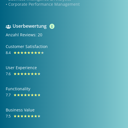
• Corporate Performance Management
Userbewertung
Anzahl Reviews: 20
Customer Satisfaction
8.4
Bewertet
★
★
★
★
★
★
★
★
★
mit
User Experience
8.4
7.6
Bewertet
★
★
★
★
★
★
★
★
von
mit
10
Functionality
7.6
7.7
Bewertet
★
★
★
★
★
★
★
★
von
mit
10
Business Value
7.7
7.5
Bewertet
★
★
★
★
★
★
★
★
von
mit
10