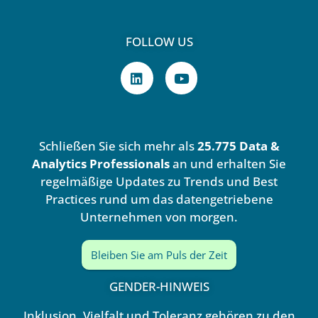
FOLLOW US
L
Y
i
o
n
u
k
t
e
u
d
b
Schließen Sie sich mehr als
25.775 Data &
i
e
n
Analytics Professionals
an und erhalten Sie
regelmäßige Updates zu Trends und Best
Practices rund um das datengetriebene
Unternehmen von morgen.
Bleiben Sie am Puls der Zeit
GENDER-HINWEIS
Inklusion, Vielfalt und Toleranz gehören zu den