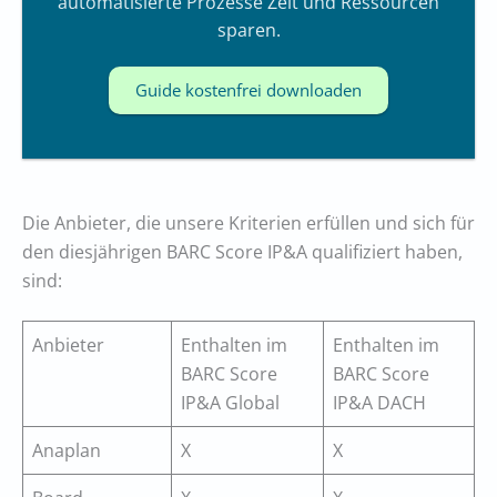
automatisierte Prozesse Zeit und Ressourcen
sparen.
Guide kostenfrei downloaden
Die Anbieter, die unsere Kriterien erfüllen und sich für
den diesjährigen BARC Score IP&A qualifiziert haben,
sind:
Anbieter
Enthalten im
Enthalten im
BARC Score
BARC Score
IP&A Global
IP&A DACH
Anaplan
X
X