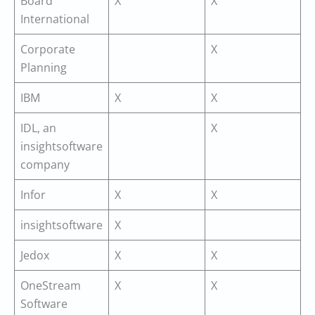
Board
X
X
International
Corporate
X
Planning
IBM
X
X
IDL, an
X
insightsoftware
company
Infor
X
X
insightsoftware
X
Jedox
X
X
OneStream
X
X
Software