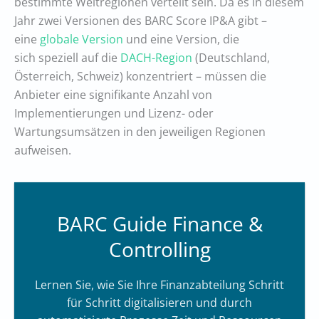
bestimmte Weltregionen verteilt sein. Da es in diesem
Jahr zwei Versionen des BARC Score IP&A gibt –
eine
globale Version
und eine Version, die
sich speziell auf die
DACH-Region
(Deutschland,
Österreich, Schweiz) konzentriert – müssen die
Anbieter eine signifikante Anzahl von
Implementierungen und Lizenz- oder
Wartungsumsätzen in den jeweiligen Regionen
aufweisen.
BARC Guide Finance &
Controlling
Lernen Sie, wie Sie Ihre Finanzabteilung Schritt
für Schritt digitalisieren und durch