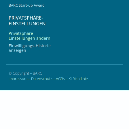
BARC Start-up Award
PRIVATSPHÄRE-
EINSTELLUNGEN
Privatsphäre
Einstellungen ändern
Einwilligungs-Historie
anzeigen
© Copyright – BARC
Impressum
–
Datenschutz
–
AGBs
–
KI Richtlinie