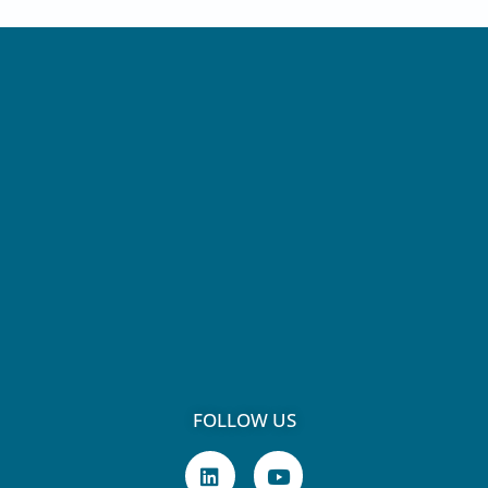
FOLLOW US
L
Y
i
o