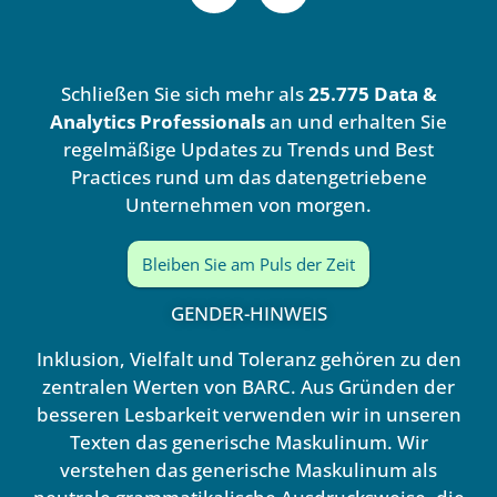
n
u
k
t
e
u
d
b
Schließen Sie sich mehr als
25.775 Data &
i
e
n
Analytics Professionals
an und erhalten Sie
regelmäßige Updates zu Trends und Best
Practices rund um das datengetriebene
Unternehmen von morgen.
Bleiben Sie am Puls der Zeit
GENDER-HINWEIS
Inklusion, Vielfalt und Toleranz gehören zu den
zentralen Werten von BARC. Aus Gründen der
besseren Lesbarkeit verwenden wir in unseren
Texten das generische Maskulinum. Wir
verstehen das generische Maskulinum als